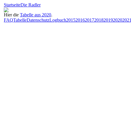
Startseite
Die Radler
Hier die
Tabelle aus 2020
.
FAQ
Tabelle
Datenschutz
Logbuch
2015
2016
2017
2018
2019
2020
202